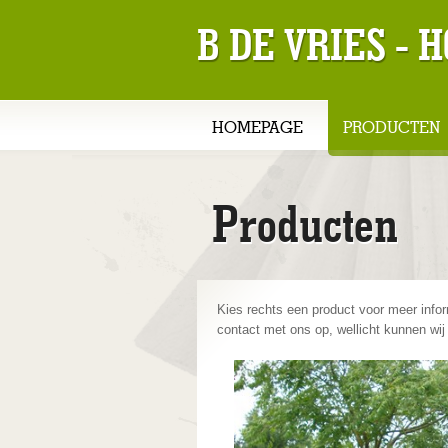
B DE VRIES -
HOMEPAGE
PRODUCTEN
Producten
Kies rechts een product voor meer infor
contact met ons op, wellicht kunnen wij