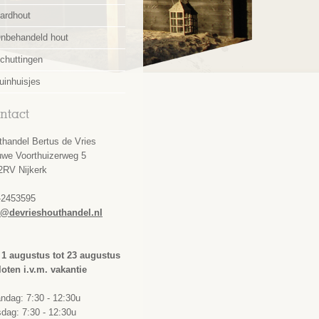
ardhout
nbehandeld hout
chuttingen
uinhuisjes
ntact
thandel Bertus de Vries
uwe Voorthuizerweg 5
2RV Nijkerk
-2453595
o@devrieshouthandel.nl
 1 augustus tot 23 augustus
loten i.v.m. vakantie
ndag: 7:30 - 12:30u
dag: 7:30 - 12:30u