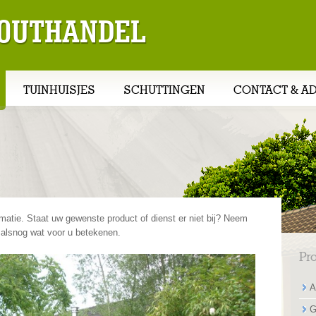
 HOUTHANDEL
TUINHUISJES
SCHUTTINGEN
CONTACT & A
matie. Staat uw gewenste product of dienst er niet bij? Neem
 alsnog wat voor u betekenen.
Pr
A
G