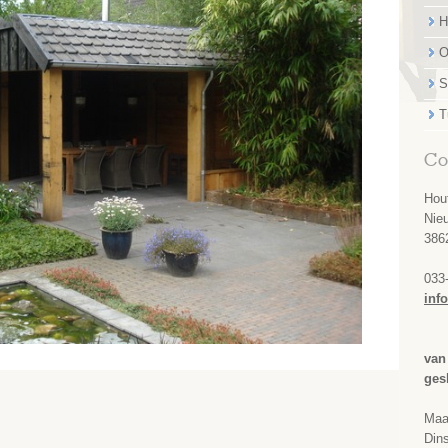
H
O
S
T
Co
Hou
Nie
386
033
inf
van
ges
Maa
Dins