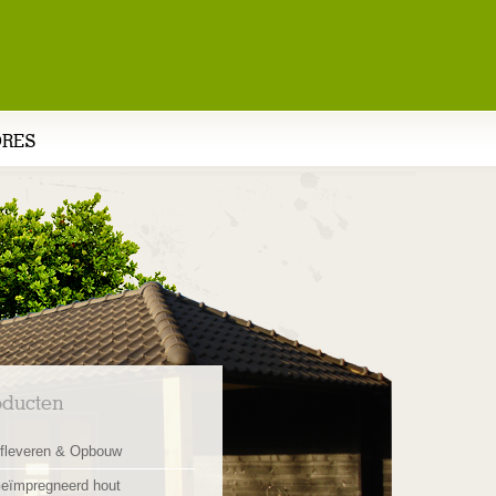
DRES
oducten
fleveren & Opbouw
eïmpregneerd hout