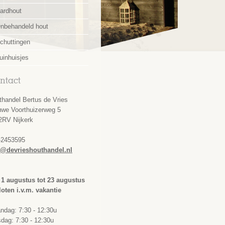
ardhout
nbehandeld hout
chuttingen
uinhuisjes
ntact
thandel Bertus de Vries
uwe Voorthuizerweg 5
2RV Nijkerk
-2453595
o@devrieshouthandel.nl
 1 augustus tot 23 augustus
loten i.v.m. vakantie
ndag: 7:30 - 12:30u
dag: 7:30 - 12:30u