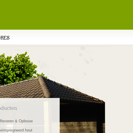
DRES
oducten
fleveren & Opbouw
eïmpregneerd hout