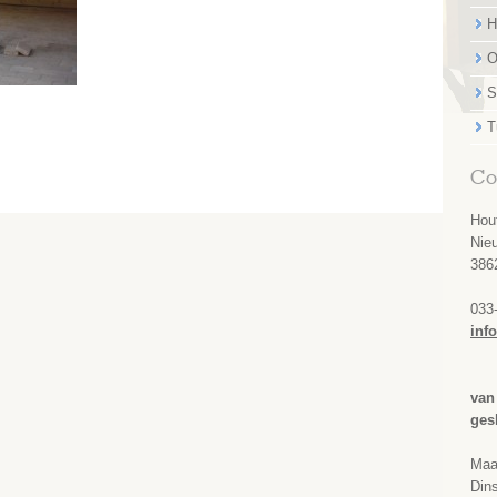
H
O
S
T
Co
Hou
Nie
386
033
inf
van
ges
Maa
Dins