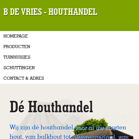
B DE VRIES - HOUTHANDEL
HOMEPAGE
PRODUCTEN
TUINHUISJES
SCHUTTINGEN
CONTACT & ADRES
Dé Houthandel
Wij zijn dé houthandel voor al uw soorten
hout, van balkhout tot plaatmateriaal, van