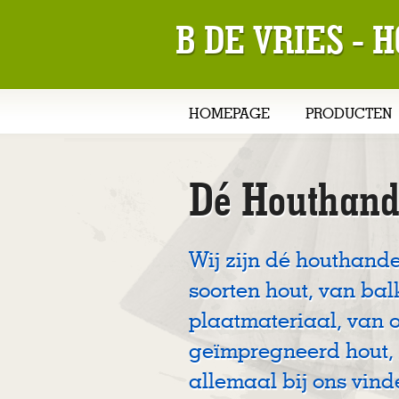
B DE VRIES -
HOMEPAGE
PRODUCTEN
Dé Houthand
Wij zijn dé houthande
soorten hout, van bal
plaatmateriaal, van 
geïmpregneerd hout, 
allemaal bij ons vind