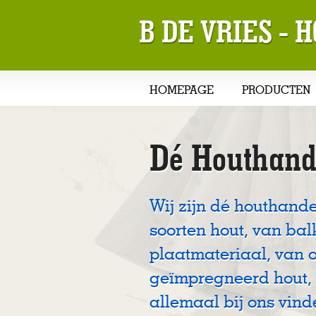
B DE VRIES -
HOMEPAGE
PRODUCTEN
Dé Houthand
Wij zijn dé houthande
soorten hout, van bal
plaatmateriaal, van 
geïmpregneerd hout, 
allemaal bij ons vind