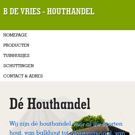
B DE VRIES - HOUTHANDEL
HOMEPAGE
PRODUCTEN
TUINHUISJES
SCHUTTINGEN
CONTACT & ADRES
Dé Houthandel
Wij zijn dé houthandel voor al uw soorten
hout, van balkhout tot plaatmateriaal, van