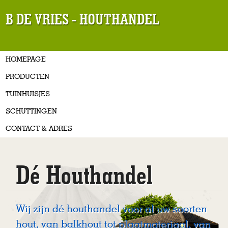
B DE VRIES - HOUTHANDEL
HOMEPAGE
PRODUCTEN
TUINHUISJES
SCHUTTINGEN
CONTACT & ADRES
Dé Houthandel
Wij zijn dé houthandel voor al uw soorten
hout, van balkhout tot plaatmateriaal, van